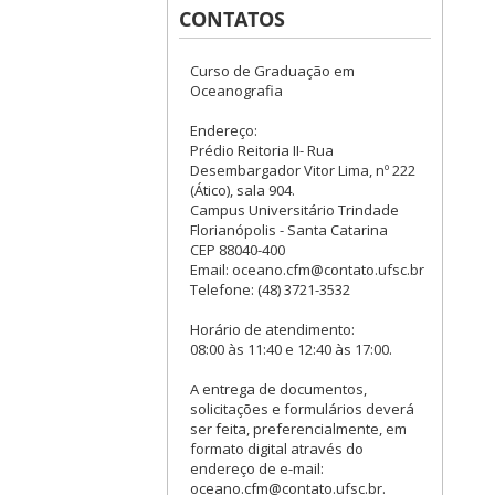
CONTATOS
Curso de Graduação em
Oceanografia
Endereço:
Prédio Reitoria II- Rua
Desembargador Vitor Lima, nº 222
(Ático), sala 904.
Campus Universitário Trindade
Florianópolis - Santa Catarina
CEP 88040-400
Email: oceano.cfm@contato.ufsc.br
Telefone: (48) 3721-3532
Horário de atendimento:
08:00 às 11:40 e 12:40 às 17:00.
A entrega de documentos,
solicitações e formulários deverá
ser feita, preferencialmente, em
formato digital através do
endereço de e-mail:
oceano.cfm@contato.ufsc.br.