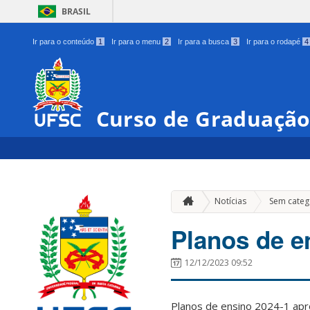
BRASIL
Ir para o conteúdo
1
Ir para o menu
2
Ir para a busca
3
Ir para o rodapé
4
Curso de Graduação
Notícias
Sem categ
Planos de e
12/12/2023 09:52
Planos de ensino 2024-1 apr