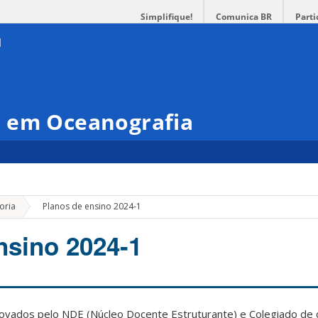
Simplifique!
Comunica BR
Parti
 em Oceanografia
»
oria
Planos de ensino 2024-1
nsino 2024-1
ovados pelo NDE (Núcleo Docente Estruturante) e Colegiado de c