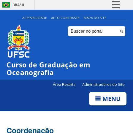
BRASIL
Simplifique!
ACESSIBILIDADE
ALTO CONTRASTE
MAPA DO SITE
Comunica BR
Participe
Acesso à informação
Legislação
Curso de Graduação em
Canais
Oceanografia
Área Restrita
Administradores do Site
MENU
Coordenação