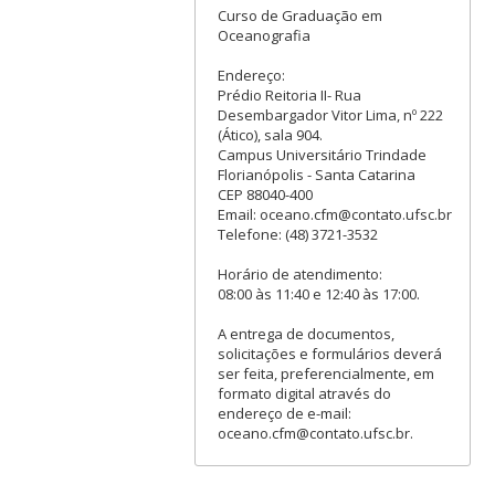
Curso de Graduação em
Oceanografia
Endereço:
Prédio Reitoria II- Rua
Desembargador Vitor Lima, nº 222
(Ático), sala 904.
Campus Universitário Trindade
Florianópolis - Santa Catarina
CEP 88040-400
Email: oceano.cfm@contato.ufsc.br
Telefone: (48) 3721-3532
Horário de atendimento:
08:00 às 11:40 e 12:40 às 17:00.
A entrega de documentos,
solicitações e formulários deverá
ser feita, preferencialmente, em
formato digital através do
endereço de e-mail:
oceano.cfm@contato.ufsc.br.