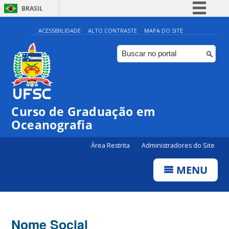
BRASIL
Simplifique!
ACESSIBILIDADE
ALTO CONTRASTE
MAPA DO SITE
Comunica BR
Participe
Acesso à informação
Legislação
Curso de Graduação em
Canais
Oceanografia
Área Restrita
Administradores do Site
MENU
Nome Social