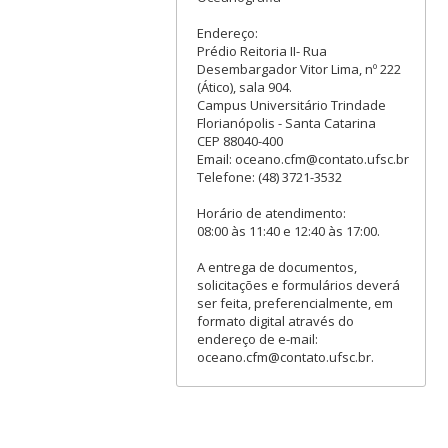
Endereço:
Prédio Reitoria II- Rua
Desembargador Vitor Lima, nº 222
(Ático), sala 904.
Campus Universitário Trindade
Florianópolis - Santa Catarina
CEP 88040-400
Email: oceano.cfm@contato.ufsc.br
Telefone: (48) 3721-3532
Horário de atendimento:
08:00 às 11:40 e 12:40 às 17:00.
A entrega de documentos,
solicitações e formulários deverá
ser feita, preferencialmente, em
formato digital através do
endereço de e-mail:
oceano.cfm@contato.ufsc.br.