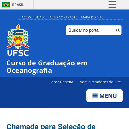
BRASIL
Simplifique!
ACESSIBILIDADE
ALTO CONTRASTE
MAPA DO SITE
Comunica BR
Participe
Acesso à informação
Legislação
Curso de Graduação em
Canais
Oceanografia
Área Restrita
Administradores do Site
MENU
Chamada para Seleção de