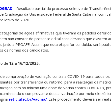
ROGRAD
– Resultado parcial do processo seletivo de Transferênc
de Graduação da Universidade Federal de Santa Catarina, com va
e letivo de 2026.
 categorias de ações afirmativas que tiveram os pedidos deferid
dem não constar do presente edital considerando que existem a
junto a PROAFE. Assim que esta etapa for concluída, será public
s os nomes dos candidatos.
do de
12 a 16/12/2025.
 de comprovação de vacinação contra a COVID-19 para todos os
santes por transferência ou retorno, para a realização da matrí
nização com no mínimo uma dose de vacina contra COVID-19, pr
ncaminhando o comprovante dessa vacinação por meio eletrônic
ágina
setic.ufsc.br/vacina/
. Este procedimento deverá ser reali
.