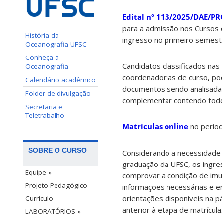
Edital nº 113/2025/DAE/P
para a admissão nos Cursos 
História da
ingresso no primeiro semestr
Oceanografia UFSC
Conheça a
Candidatos classificados nas
Oceanografia
coordenadorias de curso, po
Calendário acadêmico
documentos sendo analisadas 
Folder de divulgação
complementar contendo todo
Secretaria e
Teletrabalho
Matrículas online
no perío
SOBRE O CURSO
Considerando a necessidade
graduação da UFSC, os ingres
Equipe »
comprovar a condição de imu
Projeto Pedagógico
informações necessárias e e
orientações disponíveis na p
Currículo
anterior à etapa de matrícula
LABORATÓRIOS »