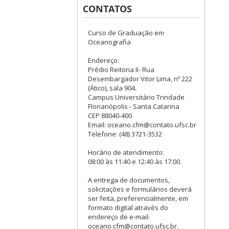
CONTATOS
Curso de Graduação em
Oceanografia
Endereço:
Prédio Reitoria II- Rua
Desembargador Vitor Lima, nº 222
(Ático), sala 904.
Campus Universitário Trindade
Florianópolis - Santa Catarina
CEP 88040-400
Email: oceano.cfm@contato.ufsc.br
Telefone: (48) 3721-3532
Horário de atendimento:
08:00 às 11:40 e 12:40 às 17:00.
A entrega de documentos,
solicitações e formulários deverá
ser feita, preferencialmente, em
formato digital através do
endereço de e-mail:
oceano.cfm@contato.ufsc.br.