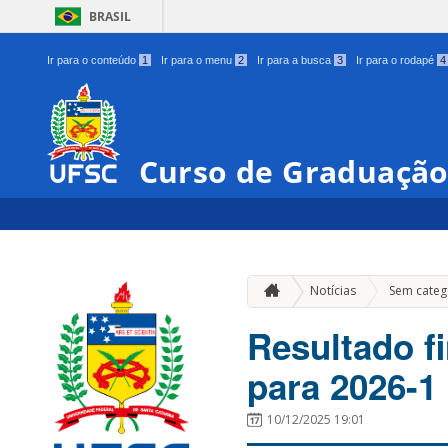
BRASIL
Ir para o conteúdo
1
Ir para o menu
2
Ir para a busca
3
Ir para o rodapé
4
Curso de Graduação
Notícias
Sem categ
Resultado f
para 2026-1
10/12/2025 19:01