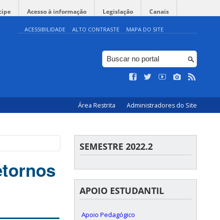
cipe
Acesso à informação
Legislação
Canais
ACESSIBILIDADE
ALTO CONTRASTE
MAPA DO SITE
Área Restrita
Administradores do Site
SEMESTRE 2022.2
etornos
APOIO ESTUDANTIL
Apoio Pedagógico