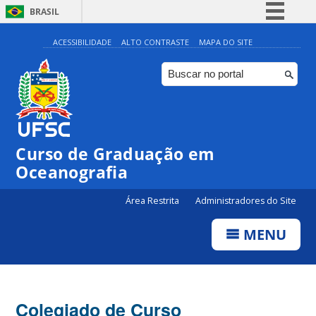
BRASIL
Simplifique!
ACESSIBILIDADE
ALTO CONTRASTE
MAPA DO SITE
Comunica BR
Participe
Acesso à informação
Legislação
Curso de Graduação em
Canais
Oceanografia
Área Restrita
Administradores do Site
MENU
Colegiado de Curso