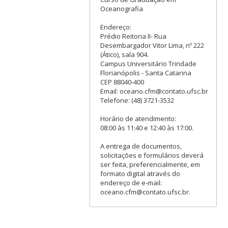
Oceanografia
Endereço:
Prédio Reitoria II- Rua
Desembargador Vitor Lima, nº 222
(Ático), sala 904.
Campus Universitário Trindade
Florianópolis - Santa Catarina
CEP 88040-400
Email: oceano.cfm@contato.ufsc.br
Telefone: (48) 3721-3532
Horário de atendimento:
08:00 às 11:40 e 12:40 às 17:00.
A entrega de documentos,
solicitações e formulários deverá
ser feita, preferencialmente, em
formato digital através do
endereço de e-mail:
oceano.cfm@contato.ufsc.br.