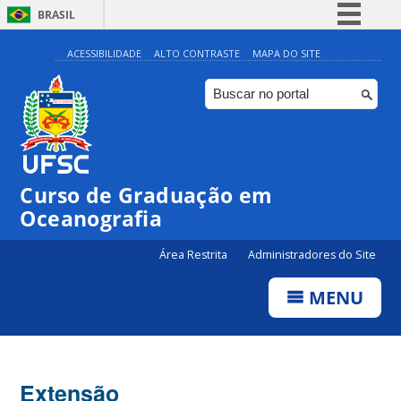
BRASIL
Simplifique!
ACESSIBILIDADE
ALTO CONTRASTE
MAPA DO SITE
Comunica BR
Participe
Acesso à informação
Legislação
Curso de Graduação em
Canais
Oceanografia
Área Restrita
Administradores do Site
MENU
Extensão