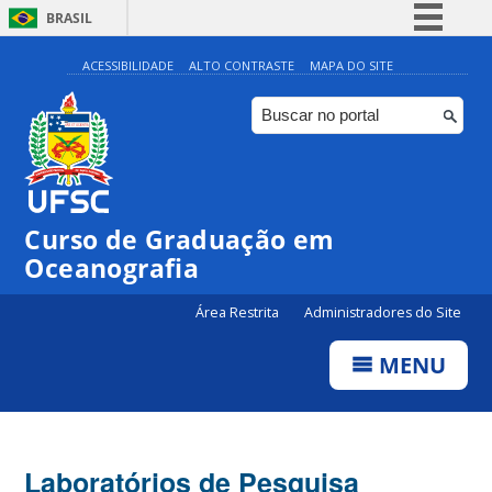
BRASIL
Simplifique!
ACESSIBILIDADE
ALTO CONTRASTE
MAPA DO SITE
Comunica BR
Participe
Acesso à informação
Legislação
Curso de Graduação em
Canais
Oceanografia
Área Restrita
Administradores do Site
MENU
Laboratórios de Pesquisa