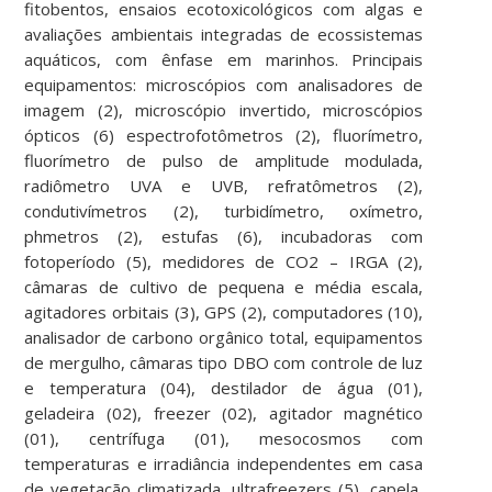
fitobentos, ensaios ecotoxicológicos com algas e
avaliações ambientais integradas de ecossistemas
aquáticos, com ênfase em marinhos. Principais
equipamentos: microscópios com analisadores de
imagem (2), microscópio invertido, microscópios
ópticos (6) espectrofotômetros (2), fluorímetro,
fluorímetro de pulso de amplitude modulada,
radiômetro UVA e UVB, refratômetros (2),
condutivímetros (2), turbidímetro, oxímetro,
phmetros (2), estufas (6), incubadoras com
fotoperíodo (5), medidores de CO2 – IRGA (2),
câmaras de cultivo de pequena e média escala,
agitadores orbitais (3), GPS (2), computadores (10),
analisador de carbono orgânico total, equipamentos
de mergulho, câmaras tipo DBO com controle de luz
e temperatura (04), destilador de água (01),
geladeira (02), freezer (02), agitador magnético
(01), centrífuga (01), mesocosmos com
temperaturas e irradiância independentes em casa
de vegetação climatizada, ultrafreezers (5), capela,