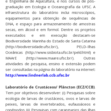
e Engenharia de Aquicultura, e nos cursos de pós-
graduação em Ecologia e Oceanografia da UFSC. A
infraestrutura do laboratório inclui microscópios,
equipamentos para obtenção de sequências de
DNA, e espaço para armazenamento de amostras
secas, em álcool e em formol. Dentre os projetos
executados e em execução destacam-se
Biodiversidade Marinha do Estado de Santa Catarina
(http://biodiversidade.ufsc.br/), PELD-Ilhas
Oceânicas (http://www.sisbiota.ufsc.br/peld.html) e
MAArE (http://www.maare.ufsc.br/). Outras
atividades de pesquisa, ensino e extensão podem
ser consultadas na página do laboratório na internet:
http://www.lindnerlab.ccb.ufsc.br
Laboratório de Crustáceos/ Plâncton (ECZ/CCB)
.
Tem por objetivos desenvolver: (i) Pesquisas sobre
ecologia de larvas de crustáceos, ovos e larvas de
peixes, larvas de invertebrados, eufausiáceos e
copépodos (ii) Pesquisas com caranguejos das ilhas