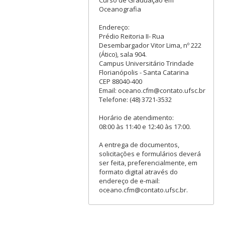
Oceanografia
Endereço:
Prédio Reitoria II- Rua
Desembargador Vitor Lima, nº 222
(Ático), sala 904.
Campus Universitário Trindade
Florianópolis - Santa Catarina
CEP 88040-400
Email: oceano.cfm@contato.ufsc.br
Telefone: (48) 3721-3532
Horário de atendimento:
08:00 às 11:40 e 12:40 às 17:00.
A entrega de documentos,
solicitações e formulários deverá
ser feita, preferencialmente, em
formato digital através do
endereço de e-mail:
oceano.cfm@contato.ufsc.br.