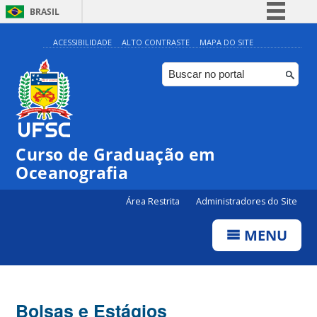
BRASIL
Simplifique!
ACESSIBILIDADE
ALTO CONTRASTE
MAPA DO SITE
Comunica BR
Participe
Acesso à informação
Legislação
Curso de Graduação em
Canais
Oceanografia
Área Restrita
Administradores do Site
MENU
Bolsas e Estágios