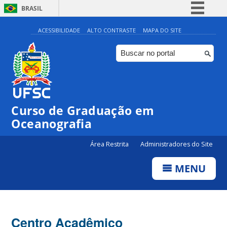
BRASIL
Simplifique!
ACESSIBILIDADE
ALTO CONTRASTE
MAPA DO SITE
Comunica BR
Participe
Acesso à informação
Legislação
Curso de Graduação em
Canais
Oceanografia
Área Restrita
Administradores do Site
MENU
Centro Acadêmico