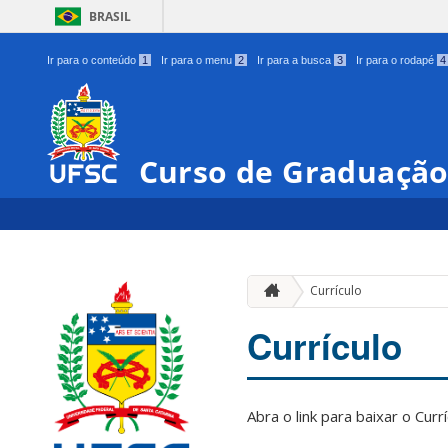
BRASIL
Ir para o conteúdo
1
Ir para o menu
2
Ir para a busca
3
Ir para o rodapé
4
Curso de Graduação
Currículo
Currículo
Abra o link para baixar o Cur