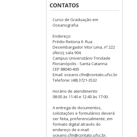
CONTATOS
Curso de Graduação em
Oceanografia
Endereço:
Prédio Reitoria II- Rua
Desembargador Vitor Lima, nº 222
(Ático), sala 904.
Campus Universitário Trindade
Florianópolis - Santa Catarina
CEP 88040-400
Email: oceano.cfm@contato.ufsc.br
Telefone: (48) 3721-3532
Horário de atendimento:
08:00 às 11:40 e 12:40 às 17:00.
A entrega de documentos,
solicitações e formulários deverá
ser feita, preferencialmente, em
formato digital através do
endereço de e-mail:
oceano.cfm@contato.ufsc.br.