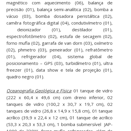
magnético com aquecimento (06), balança de
precisão (01), balança semi-analítica (02), bomba a
vácuo (03), bomba dosadora peristáltica (02),
camêra fotográfica digital (04), condutivímetro (01),
deionizador (01), destilador (01),
espectrofotômetro (02), estufa de secagem (02),
forno mufla (02), garrafa de van dorn (03), oxímetro
(02), phmetro (03), peneirador (01), refratômetro
(01), refrigerador (04), sistema global de
posicionamento – GPS (03), turbidímetro (01), ultra
freezer (01), data show e tela de projeção (01),
quadro negro (01).
Oceanografia Geológica e Física
: 01 tanque de vidro
(222 x 60,4 x 49,6 cm) com dreno inferior, 02
tanques de vidro (100,2 x 30,7 x 19,7 cm), 02
tanques de vidro (26,8 x 14,9 x 15,8 cm), 01 tanque
acrílico (39,9 x 22,4 x 12 cm), 01 tanque de acrílico
(53,3 x 20,3 x 53,3 cm), 1 bomba submersível JAP-
1000 de 230W, forno mufla, refrigerador, além de