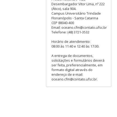
Desembargador Vitor Lima, nº 222
(Ático), sala 904.
Campus Universitário Trindade
Florianópolis - Santa Catarina
CEP 88040-400
Email: oceano.cfm@contato.ufsc.br
Telefone: (48) 3721-3532
Horário de atendimento:
08:00 às 11:40 e 12:40 às 17:00.
A entrega de documentos,
solicitações e formulários deverá
ser feita, preferencialmente, em
formato digital através do
endereço de e-mail:
oceano.cfm@contato.ufsc.br.