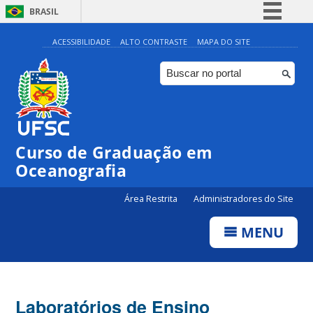
BRASIL
Simplifique!
ACESSIBILIDADE
ALTO CONTRASTE
MAPA DO SITE
Comunica BR
Participe
Acesso à informação
Legislação
Curso de Graduação em
Canais
Oceanografia
Área Restrita
Administradores do Site
MENU
Laboratórios de Ensino