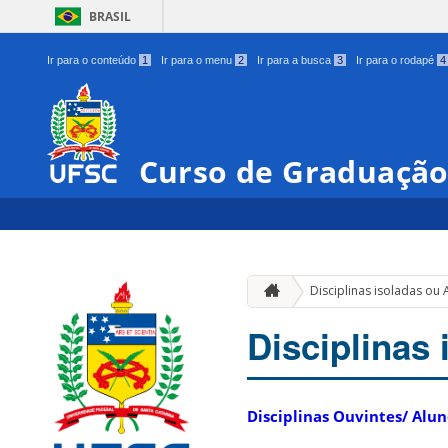
BRASIL
Ir para o conteúdo
1
Ir para o menu
2
Ir para a busca
3
Ir para o rodapé
4
Curso de Graduação
Disciplinas isoladas ou
Disciplinas
Disciplinas Ouvintes/ Alu