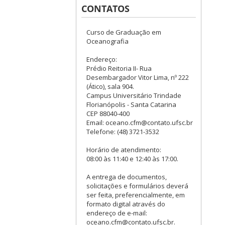
CONTATOS
Curso de Graduação em
Oceanografia
Endereço:
Prédio Reitoria II- Rua
Desembargador Vitor Lima, nº 222
(Ático), sala 904.
Campus Universitário Trindade
Florianópolis - Santa Catarina
CEP 88040-400
Email: oceano.cfm@contato.ufsc.br
Telefone: (48) 3721-3532
Horário de atendimento:
08:00 às 11:40 e 12:40 às 17:00.
A entrega de documentos,
solicitações e formulários deverá
ser feita, preferencialmente, em
formato digital através do
endereço de e-mail:
oceano.cfm@contato.ufsc.br.