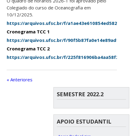
O quadro de horários 2026-1 foi aprovado pelo
Colegiado do curso de Oceanografia em
10/12/2025.
https://arquivos.ufsc.br/f/a1ae43e610854ed582ff/
Cronograma TCC 1
https://arquivos.ufsc.br/f/90f5b87fa0e14e89adfc/
Cronograma TCC 2
https://arquivos.ufsc.br/f/225f816906ba4aa58f2c/
« Anteriores
SEMESTRE 2022.2
APOIO ESTUDANTIL