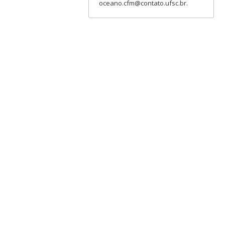
oceano.cfm@contato.ufsc.br.