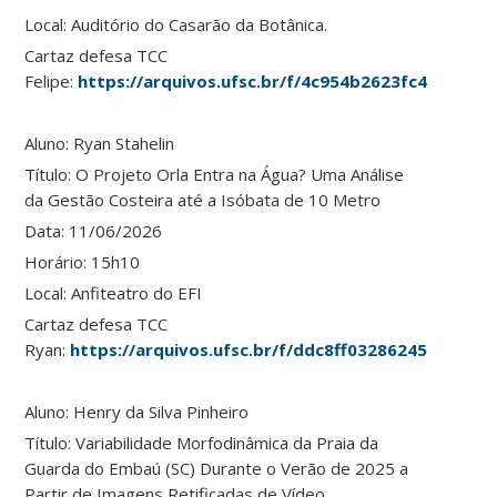
Local:
Auditório do Casarão da Botânica.
Cartaz defesa TCC
Felipe:
https://arquivos.ufsc.br/f/4c954b2623fc476d823
Aluno: Ryan Stahelin
Título: O Projeto Orla Entra na Água? Uma Análise
da Gestão Costeira até a Isóbata de 10 Metro
Data: 11/06/2026
Horário: 15h10
Local: Anfiteatro do EFI
Cartaz defesa TCC
Ryan:
https://arquivos.ufsc.br/f/ddc8ff0328624565af1a/
Aluno: Henry da Silva Pinheiro
Título: Variabilidade Morfodinâmica da Praia da
Guarda do Embaú (SC) Durante o Verão de 2025 a
Partir de Imagens Retificadas de Vídeo