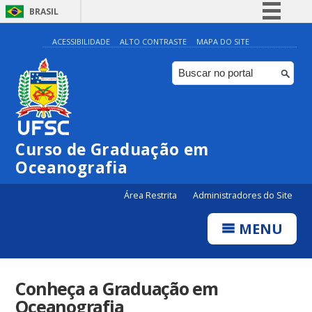
BRASIL
Simplifique!
ACESSIBILIDADE
ALTO CONTRASTE
MAPA DO SITE
Comunica BR
Participe
Acesso à informação
Legislação
Curso de Graduação em
Canais
Oceanografia
Área Restrita
Administradores do Site
MENU
Conheça a Graduação em
Oceanografia