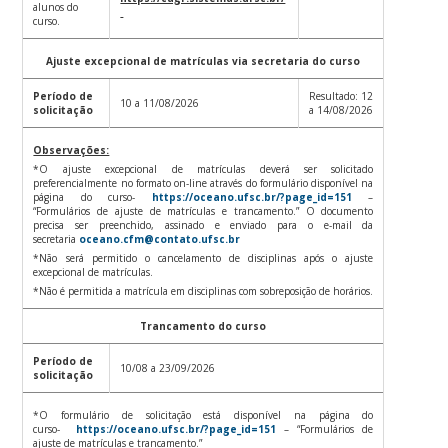
alunos do
curso.
Ajuste excepcional de matrículas via secretaria do curso
Período de
Resultado: 12
10 a 11/08/2026
solicitação
a 14/08/2026
Observações:
*O ajuste excepcional de matrículas deverá ser solicitado
preferencialmente no formato on-line através do formulário disponível na
página do curso-
https://oceano.ufsc.br/?page_id=151
–
“Formulários de ajuste de matrículas e trancamento.” O documento
precisa ser preenchido, assinado e enviado para o e-mail da
secretaria
oceano.cfm@contato.ufsc.br
*Não será permitido o cancelamento de disciplinas após o ajuste
excepcional de matrículas.
*Não é permitida a matrícula em disciplinas com sobreposição de horários.
Trancamento do curso
Período de
10/08 a 23/09/2026
solicitação
*O formulário de solicitação está disponível na página do
curso-
https://oceano.ufsc.br/?page_id=151
– “Formulários de
ajuste de matrículas e trancamento.”