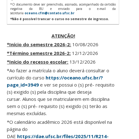
*O documento deve ser preenchido, assinado, acompanhado da certidão
negativa da BU e enviado para o e-mail da
secretaria
oceano.cfm@contato.ufsc.br
*Não é possível trancar o curso no semestre de ingresso.
ATENÇÃO!
*Início do semestre 2026-2:
10/08/2026
*Término semestre 2026-2:
12/12/2026
*Início do recesso escolar:
13/12/2026
*Ao fazer a matrícula o aluno deverá consultar o
currículo do curso
https://oceano.ufsc.br/?
page_id=3949
e ver se possui o (s) pré- requisito
(s) exigido (s) pela disciplina que deseja
cursar. Alunos que se matricularem em disciplina
sem o (s) pré- requisito (s) exigido (s) terão as
mesmas excluídas.
*O calendário acadêmico 2026 está disponível na
página do
DAE
https://dae.ufsc.br/files/2025/11/R214-