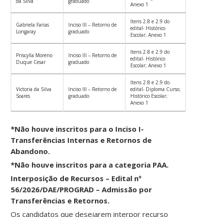
da Silva
graduado
Anexo 1
Itens 2.8 e 2.9 do
Gabriela Farias
Inciso III – Retorno de
edital- Histórico
Longaray
graduado
Escolar; Anexo 1
Itens 2.8 e 2.9 do
Priscylla Moreno
Inciso III – Retorno de
edital- Histórico
Duque Cesar
graduado
Escolar; Anexo 1
Itens 2.8 e 2.9 do
Victoria da Silva
Inciso III – Retorno de
edital- Diploma Curso;
Soares
graduado
Histórico Escolar;
Anexo 1
*Não houve inscritos para o Inciso I-
Transferências Internas e Retornos de
Abandono.
*Não houve inscritos para a categoria PAA.
Interposição de Recursos – Edital nº
56/2026/DAE/PROGRAD – Admissão por
Transferências e Retornos.
Os candidatos que desejarem interpor recurso