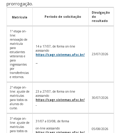
prorrogação.
Divulgação
Período de solicitação
do
Matrícula
resultado
1ª etapa on-
line:
renovação de
matrícula
14 a 17/07, de forma on-line
para
acessando
estudantes
23/07/2026
https://cagr.sistemas.ufsc.br/
veteranos e
para
ingressantes
por
transferências
e retornos.
2ª etapa on-
line: ajuste de
23 a 27/07, de forma on-line
matrículas
acessando
30/07/2026
para todos os
https://cagr.sistemas.ufsc.br/
alunos do
curso.
3ª etapa on-
31/07 a 03/08, de forma
line: ajuste de
matrículas
on-line acessando
05/08/2026
para todos os
https://cagr.sistemas.ufsc.br/