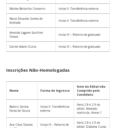
Matteo Bertanha Consonni
Inciso II- Transferência externa
Maria Eduarda Gomes de
Inciso II- Transferência externa
Andrade
Amanda Lagares Sauthier
Inciso III – Retorno de graduado
Tomasi
Daniel Adami Dutra
Inciso III – Retorno de graduado
Inscrições Não-Homologadas
Item do Edital não
Nome
Forma de Ingresso
Cumprido pelo
Candidato
Itens 2.8 e 2.9 do
Beatriz Santos
Inciso II- Transferência
edital- Atestado
Farias de Souza
externa
matricula; Anexo 1
Itens 2.8 e 2.9 do
Ana Clara Tavares
Inciso III – Retorno de
edital- Diploma Curso;