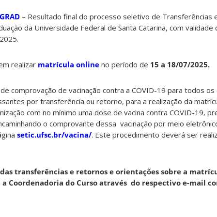
OGRAD
– Resultado final do processo seletivo de Transferências 
uação da Universidade Federal de Santa Catarina, com validade 
 2025.
em realizar
matrícula online
no período de
15 a 18/07/2025.
 de comprovação de vacinação contra a COVID-19 para todos os
santes por transferência ou retorno, para a realização da matrí
nização com no mínimo uma dose de vacina contra COVID-19, pr
ncaminhando o comprovante dessa vacinação por meio eletrônic
ágina
setic.ufsc.br/vacina/
. Este procedimento deverá ser reali
.
das transferências e retornos e orientações sobre a matríc
a Coordenadoria do Curso através do respectivo e-mail con