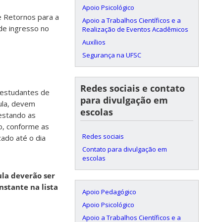
Apoio Psicológico
e Retornos para a
Apoio a Trabalhos Científicos e a
de ingresso no
Realização de Eventos Acadêmicos
Auxílios
Segurança na UFSC
Redes sociais e contato
 estudantes de
para divulgação em
cula, devem
escolas
estando as
o, conforme as
Redes sociais
zado até o dia
Contato para divulgação em
escolas
ula deverão ser
stante na lista
Apoio Pedagógico
Apoio Psicológico
Apoio a Trabalhos Científicos e a