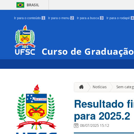
BRASIL
Ir para o conteúdo
1
Ir para o menu
2
Ir para a busca
3
Ir para o rodapé
4
Curso de Graduação
Notícias
Sem categ
Resultado f
para 2025.2
08/07/2025 15:12