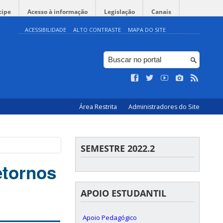
cipe
Acesso à informação
Legislação
Canais
ACESSIBILIDADE
ALTO CONTRASTE
MAPA DO SITE
Área Restrita
Administradores do Site
SEMESTRE 2022.2
etornos
APOIO ESTUDANTIL
Apoio Pedagógico