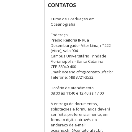
CONTATOS
Curso de Graduação em
Oceanografia
Endereço:
Prédio Reitoria II- Rua
Desembargador Vitor Lima, nº 222
(Ático), sala 904.
Campus Universitário Trindade
Florianópolis - Santa Catarina
CEP 88040-400
Email: oceano.cfm@contato.ufsc.br
Telefone: (48) 3721-3532
Horário de atendimento:
08:00 às 11:40 e 12:40 às 17:00.
A entrega de documentos,
solicitações e formulários deverá
ser feita, preferencialmente, em
formato digital através do
endereço de e-mail:
oceano.cfm@contato.ufsc.br.