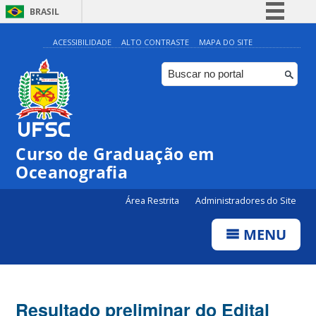
BRASIL
Simplifique!
ACESSIBILIDADE
ALTO CONTRASTE
MAPA DO SITE
Comunica BR
Participe
Acesso à informação
Legislação
Curso de Graduação em
Canais
Oceanografia
Área Restrita
Administradores do Site
MENU
Resultado preliminar do Edital