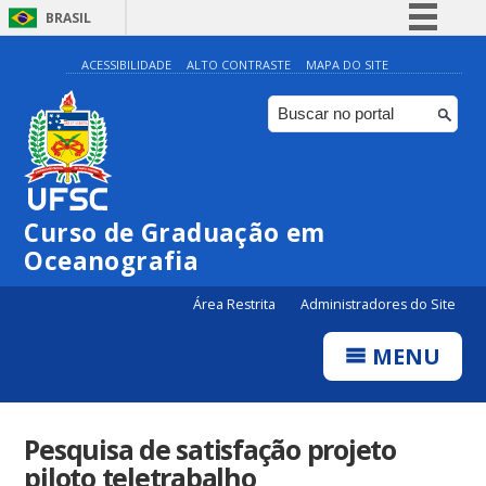
BRASIL
Simplifique!
ACESSIBILIDADE
ALTO CONTRASTE
MAPA DO SITE
Comunica BR
Participe
Acesso à informação
Legislação
Curso de Graduação em
Canais
Oceanografia
Área Restrita
Administradores do Site
MENU
Pesquisa de satisfação projeto
piloto teletrabalho