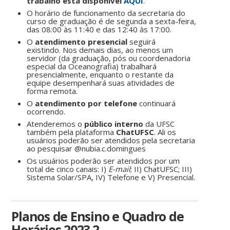
trabalho está disponível
AQUI
.
O horário de funcionamento da secretaria do
curso de graduação é de segunda a sexta-feira,
das 08:00 às 11:40 e das 12:40 às 17:00.
O
atendimento presencial
seguirá
existindo. Nos demais dias, ao menos um
servidor (da graduação, pós ou coordenadoria
especial da Oceanografia) trabalhará
presencialmente, enquanto o restante da
equipe desempenhará suas atividades de
forma remota.
O
atendimento por telefone
continuará
ocorrendo.
Atenderemos o
público interno
da UFSC
também pela plataforma
ChatUFSC
. Ali os
usuários poderão ser atendidos pela secretaria
ao pesquisar @nubia.c.domingues
Os usuários poderão ser atendidos por um
total de cinco canais: I)
E-mail
; II) ChatUFSC; III)
Sistema Solar/SPA, IV) Telefone e V) Presencial.
Planos de Ensino e Quadro de
Horários 2023.2