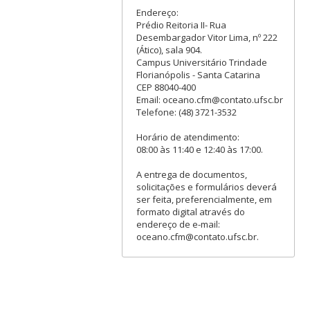
Endereço:
Prédio Reitoria II- Rua
Desembargador Vitor Lima, nº 222
(Ático), sala 904.
Campus Universitário Trindade
Florianópolis - Santa Catarina
CEP 88040-400
Email: oceano.cfm@contato.ufsc.br
Telefone: (48) 3721-3532
Horário de atendimento:
08:00 às 11:40 e 12:40 às 17:00.
A entrega de documentos,
solicitações e formulários deverá
ser feita, preferencialmente, em
formato digital através do
endereço de e-mail:
oceano.cfm@contato.ufsc.br.