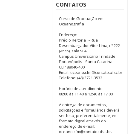
CONTATOS
Curso de Graduação em
Oceanografia
Endereço:
Prédio Reitoria II- Rua
Desembargador Vitor Lima, nº 222
(Ático), sala 904.
Campus Universitário Trindade
Florianópolis - Santa Catarina
CEP 88040-400
Email: oceano.cfm@contato.ufsc.br
Telefone: (48) 3721-3532
Horário de atendimento:
08:00 às 11:40 e 12:40 às 17:00.
A entrega de documentos,
solicitações e formulários deverá
ser feita, preferencialmente, em
formato digital através do
endereço de e-mail:
oceano.cfm@contato.ufsc.br.