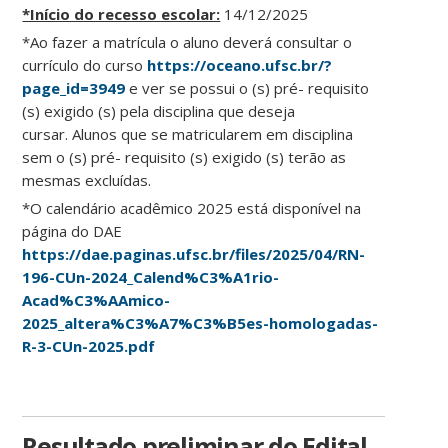
*Início do recesso escolar:
14/12/2025
*Ao fazer a matrícula o aluno deverá consultar o
currículo do curso
https://oceano.ufsc.br/?
page_id=3949
e ver se possui o (s) pré- requisito
(s) exigido (s) pela disciplina que deseja
cursar. Alunos que se matricularem em disciplina
sem o (s) pré- requisito (s) exigido (s) terão as
mesmas excluídas.
*O calendário acadêmico 2025 está disponível na
página do DAE
https://dae.paginas.ufsc.br/files/2025/04/RN-
196-CUn-2024_Calend%C3%A1rio-
Acad%C3%AAmico-
2025_altera%C3%A7%C3%B5es-homologadas-
R-3-CUn-2025.pdf
Resultado preliminar do Edital