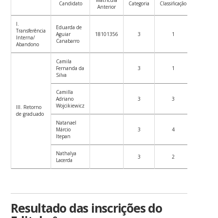
Matrícula
Candidato
Categoria
Classificação
Anterior
I.
Eduarda de
Transferência
Aguiar
18101356
3
1
Interna/
Canabarro
Abandono
Camila
Fernanda da
3
1
Silva
Camilla
Adriano
3
3
Wojcikiewicz
III. Retorno
de graduado
Natanael
Márcio
3
4
Itepan
Nathalya
3
2
Lacerda
Resultado das inscrições do