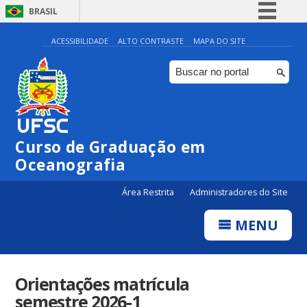
BRASIL
Simplifique!
ACESSIBILIDADE
ALTO CONTRASTE
MAPA DO SITE
Comunica BR
Participe
Acesso à informação
Legislação
Curso de Graduação em
Canais
Oceanografia
Área Restrita
Administradores do Site
MENU
Orientações matrícula
semestre 2026-1