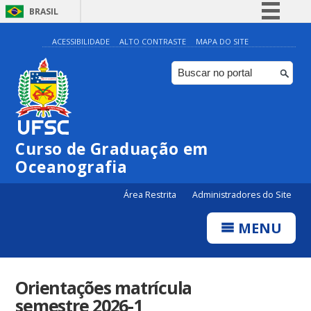
BRASIL
Simplifique!
ACESSIBILIDADE
ALTO CONTRASTE
MAPA DO SITE
Comunica BR
Participe
Acesso à informação
Legislação
Curso de Graduação em
Canais
Oceanografia
Área Restrita
Administradores do Site
MENU
Orientações matrícula
semestre 2026-1