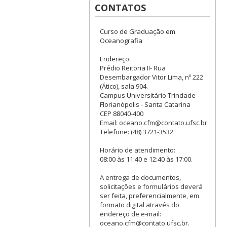
CONTATOS
Curso de Graduação em
Oceanografia
Endereço:
Prédio Reitoria II- Rua
Desembargador Vitor Lima, nº 222
(Ático), sala 904.
Campus Universitário Trindade
Florianópolis - Santa Catarina
CEP 88040-400
Email: oceano.cfm@contato.ufsc.br
Telefone: (48) 3721-3532
Horário de atendimento:
08:00 às 11:40 e 12:40 às 17:00.
A entrega de documentos,
solicitações e formulários deverá
ser feita, preferencialmente, em
formato digital através do
endereço de e-mail:
oceano.cfm@contato.ufsc.br.