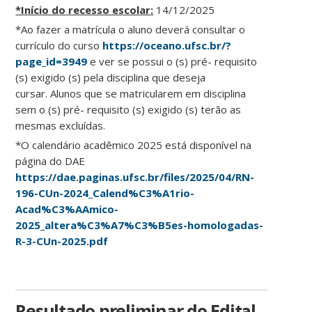
*Início do recesso escolar:
14/12/2025
*Ao fazer a matrícula o aluno deverá consultar o
currículo do curso
https://oceano.ufsc.br/?
page_id=3949
e ver se possui o (s) pré- requisito
(s) exigido (s) pela disciplina que deseja
cursar. Alunos que se matricularem em disciplina
sem o (s) pré- requisito (s) exigido (s) terão as
mesmas excluídas.
*O calendário acadêmico 2025 está disponível na
página do DAE
https://dae.paginas.ufsc.br/files/2025/04/RN-
196-CUn-2024_Calend%C3%A1rio-
Acad%C3%AAmico-
2025_altera%C3%A7%C3%B5es-homologadas-
R-3-CUn-2025.pdf
Resultado preliminar do Edital