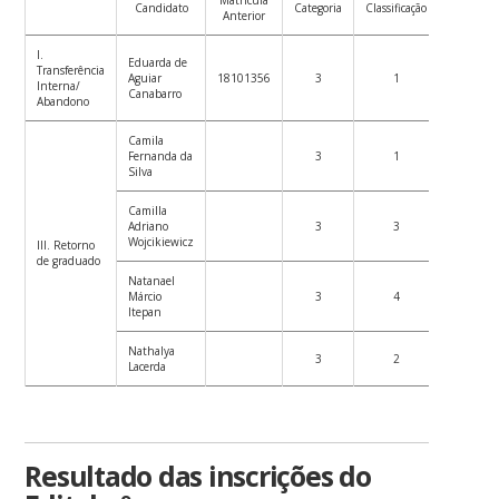
Matrícula
Candidato
Categoria
Classificação
Anterior
I.
Eduarda de
Transferência
Aguiar
18101356
3
1
Interna/
Canabarro
Abandono
Camila
Fernanda da
3
1
Silva
Camilla
Adriano
3
3
Wojcikiewicz
III. Retorno
de graduado
Natanael
Márcio
3
4
Itepan
Nathalya
3
2
Lacerda
Resultado das inscrições do